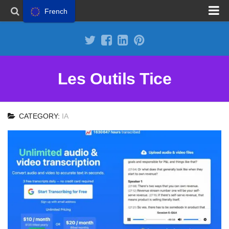
French
Proposer un site
Annoncer sur Outils Tice
Abonnement Premium
Les Outils Tice
Mentions légales
Politique de cookies
CATEGORY:
IA