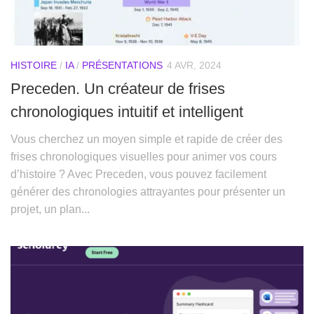
HISTOIRE
/
IA
/
PRÉSENTATIONS
4 AVR, 2024
Preceden. Un créateur de frises
chronologiques intuitif et intelligent
Vous cherchez un moyen simple et rapide de créer des
frises chronologiques visuelles pour animer vos cours
d’histoire ? Avec Preceden, vous pouvez facilement
générer des chronologies attrayantes pour présenter un
projet, un plan...