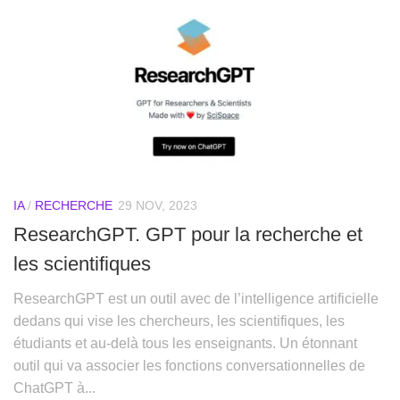
IA
/
RECHERCHE
29 NOV, 2023
ResearchGPT. GPT pour la recherche et
les scientifiques
ResearchGPT est un outil avec de l’intelligence artificielle
dedans qui vise les chercheurs, les scientifiques, les
étudiants et au-delà tous les enseignants. Un étonnant
outil qui va associer les fonctions conversationnelles de
ChatGPT à...