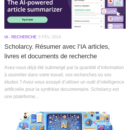
IA
/
RECHERCHE
9 FÉV, 2024
Scholarcy. Résumer avec l’IA articles,
livres et documents de recherche
Avez-vous déjà été submergé par la quantité d’information
à assimiler dans votre travail, vos recherches ou vos
études ? Avez-vous essayé d’utiliser un outil d’intelligence
artificielle pour la synthèse documentaire. Scholarcy est
une plateforme...