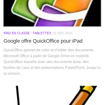
IPAD EN CLASSE
/
TABLETTES
20 SEP, 2013
Google offre QuickOffice pour iPad
QuickOffice permet de créer et d’éditer des documents
Microsoft Office à partir de Google Drive en mobilité.
QuickOffice travaille avec des documents texte, des
feuilles de calul et des présentations PowerPoint. Jusqu’ici
la version...