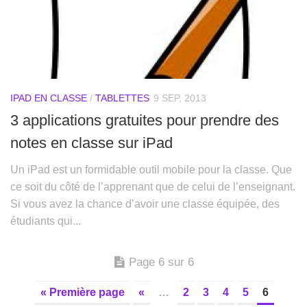
IPAD EN CLASSE
/
TABLETTES
9 SEP, 2013
3 applications gratuites pour prendre des
notes en classe sur iPad
Un iPad est un formidable outil mobile pour la classe. Que
ce soit du côté de l’apprenant que de celui de l’enseignant.
Si vous avez la chance d’avoir une classe équipée, des
étudiants qui...
Page 6 sur 6
« Première page
«
…
2
3
4
5
6