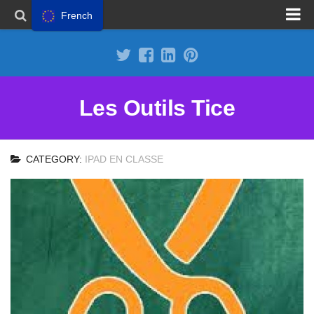
French
Proposer un site
Annoncer sur Outils Tice
Abonnement Premium
Les Outils Tice
Mentions légales
Politique de cookies
CATEGORY:
IPAD EN CLASSE