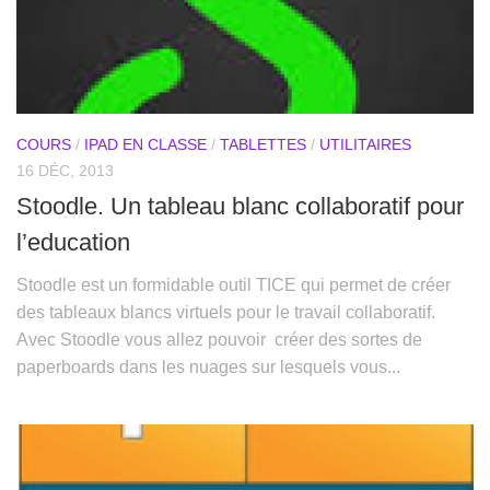
COURS
/
IPAD EN CLASSE
/
TABLETTES
/
UTILITAIRES
16 DÉC, 2013
Stoodle. Un tableau blanc collaboratif pour
l’education
Stoodle est un formidable outil TICE qui permet de créer
des tableaux blancs virtuels pour le travail collaboratif.
Avec Stoodle vous allez pouvoir créer des sortes de
paperboards dans les nuages sur lesquels vous...