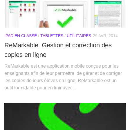
IPAD EN CLASSE
/
TABLETTES
/
UTILITAIRES
29 AVR, 2014
ReMarkable. Gestion et correction des
copies en ligne
ReMarkable est une application mobile conçue pour les
enseignants afin de leur permettre de gérer et de corriger
les copies de leurs élèves en ligne. ReMarkable est un
outil formidable pour en finir avec...