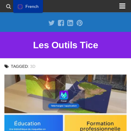
French
Proposer un site
Annoncer sur Outils Tice
Abonnement Premium
Les Outils Tice
Mentions légales
Politique de cookies
TAGGED:
3D