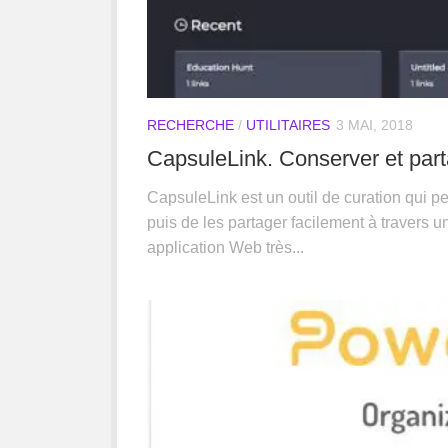
RECHERCHE
/
UTILITAIRES
3 MAI, 2018
CapsuleLink. Conserver et parta
CapsuleLink est un outil de curation qui p
puis de les partager facilement à travers u
application Web très...