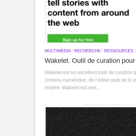
MULTIMEDIA
/
RECHERCHE
/
RESSOURCES
Wakelet. Outil de curation pour
Wakelet est un excellent outil de curation 
contenu numérique, de l’éditer puis de le 
entière. Wakelet est une...