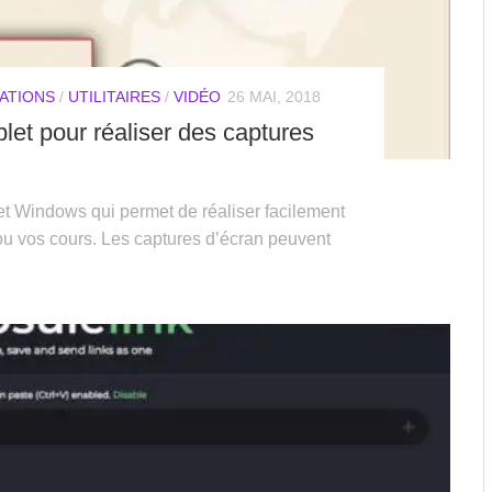
ATIONS
/
UTILITAIRES
/
VIDÉO
26 MAI, 2018
let pour réaliser des captures
et Windows qui permet de réaliser facilement
ou vos cours. Les captures d’écran peuvent