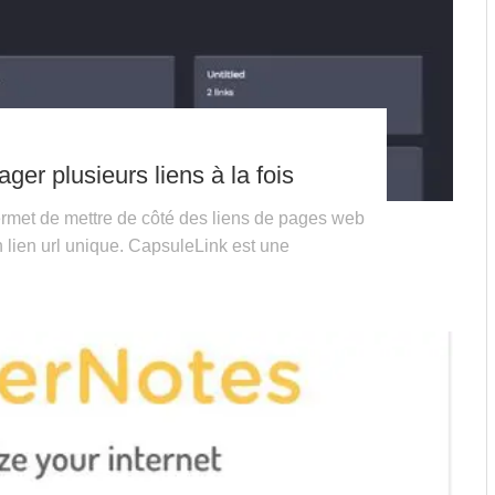
ger plusieurs liens à la fois
ermet de mettre de côté des liens de pages web
n lien url unique. CapsuleLink est une