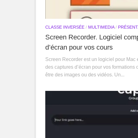
CLASSE INVERSÉE
/
MULTIMEDIA
/
PRÉSENT
Screen Recorder. Logiciel comp
d’écran pour vos cours
Screen Recorder est un logiciel pour Mac 
des captures d’écran pour vos formations 
être des images ou des vidéos. Un...