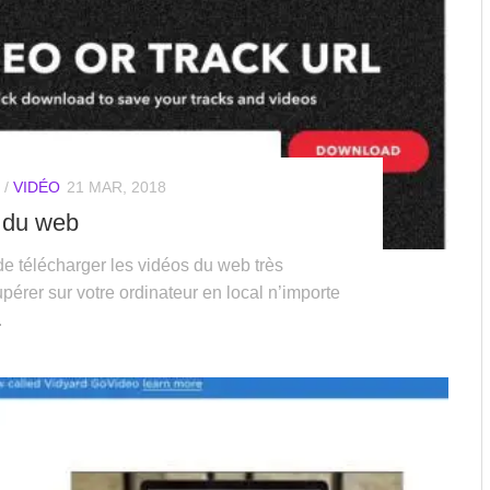
/
VIDÉO
21 MAR, 2018
s du web
de télécharger les vidéos du web très
upérer sur votre ordinateur en local n’importe
.