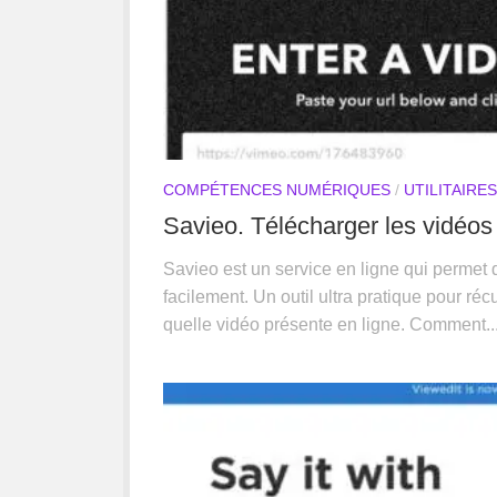
COMPÉTENCES NUMÉRIQUES
/
UTILITAIRES
Savieo. Télécharger les vidéo
Savieo est un service en ligne qui permet 
facilement. Un outil ultra pratique pour réc
quelle vidéo présente en ligne. Comment..