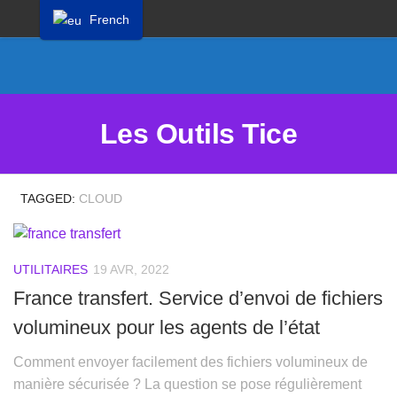
French
Proposer un site
Annoncer sur Outils Tice
Abonnement Premium
Les Outils Tice
Mentions légales
Politique de cookies
TAGGED:
CLOUD
UTILITAIRES
19 AVR, 2022
France transfert. Service d’envoi de fichiers
volumineux pour les agents de l’état
Comment envoyer facilement des fichiers volumineux de
manière sécurisée ? La question se pose régulièrement