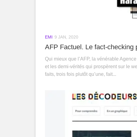
EMI
9 JAN, 2020
AFP Factuel. Le fact-checking
Qui mieux que l’AFP, la vénérable Agenc
et les demi-vérités qui prospèrent sur le w
faits, trois fois plutôt qu’une, fait...