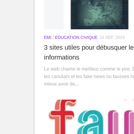
EMI
/
EDUCATION CIVIQUE
24 SEP, 2019
3 sites utiles pour débusquer l
informations
Le web charrie le meilleur comme le pire. 
les canulars et les fake news ou fausses inf
mieux avoir de...