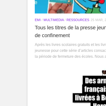
EMI
/
MULTIMEDIA
/
RESSOURCES
25 MAR, 
Tous les titres de la presse jeu
de confinement
Après les livres scolaires gratuits et les li
jeunesse pour cette série d’articles consa
la période de fermeture des écoles. Nous a