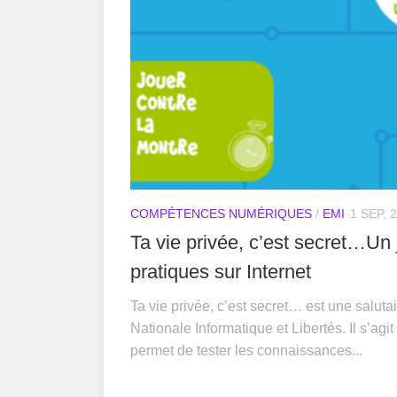
COMPÉTENCES NUMÉRIQUES
/
EMI
1 SEP, 
Ta vie privée, c’est secret…Un
pratiques sur Internet
Ta vie privée, c’est secret… est une saluta
Nationale Informatique et Libertés. Il s’agi
permet de tester les connaissances...