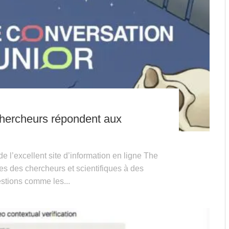
chercheurs répondent aux
 l’excellent site d’information en ligne The
es des chercheurs et scientifiques à des
stions comme les...