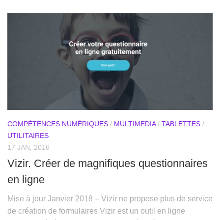
COMPÉTENCES NUMÉRIQUES
/
MULTIMEDIA
/
TABLETTES
/
UTILITAIRES
17 JAN, 2016
Vizir. Créer de magnifiques questionnaires
en ligne
Mise à jour Janvier 2018 – Vizir ne propose plus de service
de création de formulaires Vizir est un outil en ligne