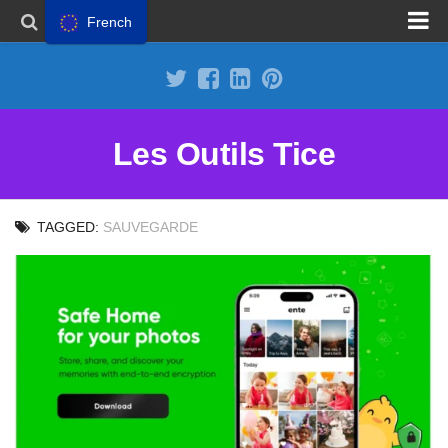
French
Proposer un site
Annoncer sur Outils Tice
Abonnement Premium
Les Outils Tice
Mentions légales
Politique de cookies
TAGGED:
SAUVEGARDE