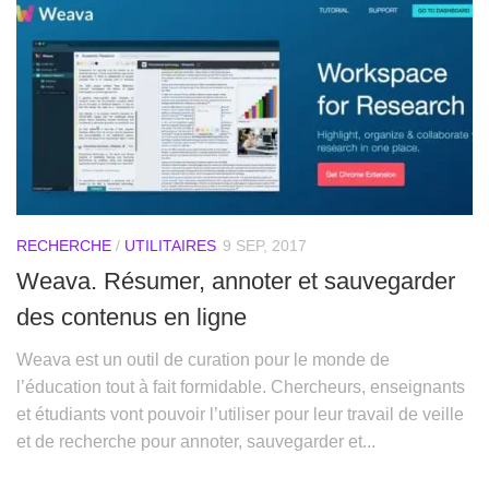
RECHERCHE
/
UTILITAIRES
9 SEP, 2017
Weava. Résumer, annoter et sauvegarder
des contenus en ligne
Weava est un outil de curation pour le monde de
l’éducation tout à fait formidable. Chercheurs, enseignants
et étudiants vont pouvoir l’utiliser pour leur travail de veille
et de recherche pour annoter, sauvegarder et...