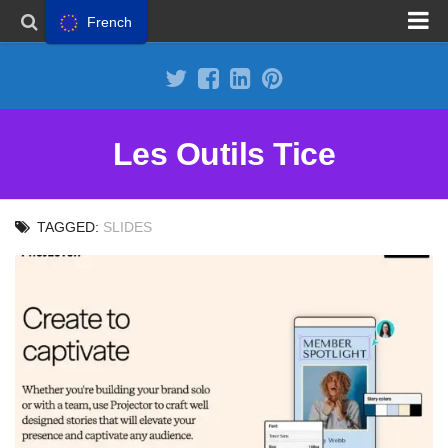
French
Proposer un site
Annoncer sur Outils Tice
Abonnement Premium
Les Outils Tice
Mentions légales
Politique de cookies
TAGGED:
SLIDES