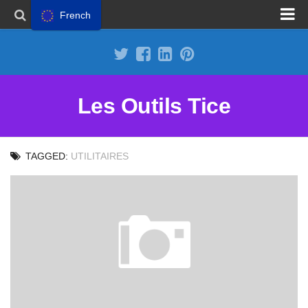
French
Proposer un site
Annoncer sur Outils Tice
Abonnement Premium
Les Outils Tice
Mentions légales
Politique de cookies
TAGGED:
UTILITAIRES