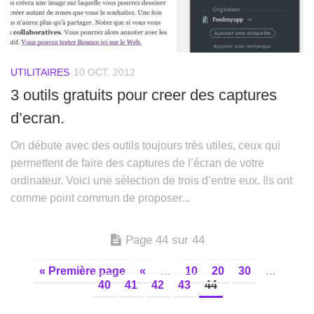
UTILITAIRES
10 OCT, 2012
3 outils gratuits pour creer des captures
d’ecran.
On débute avec des outils toujours très utiles, ceux qui
permettent de faire des captures de l’écran de votre
ordinateur. Voici une sélection de trois d’entre eux. Ils ont
comme point commun de proposer...
Page 44 sur 44
« Première page
«
…
10
20
30
…
40
41
42
43
44