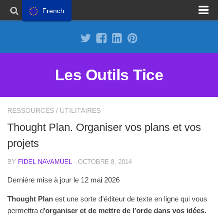
French
Proposer un site
Annoncer sur Outils Tice
Abonnement Premium
Les Outils Tice
Mentions légales
Politique de cookies
RESSOURCES
/
UTILITAIRES
Thought Plan. Organiser vos plans et vos
projets
BY
FIDEL NAVAMUEL
· OCTOBRE 8, 2014
Dernière mise à jour le 12 mai 2026
Thought Plan
est une sorte d’éditeur de texte en ligne qui vous
permettra d’
organiser et de mettre de l’orde dans vos idées.