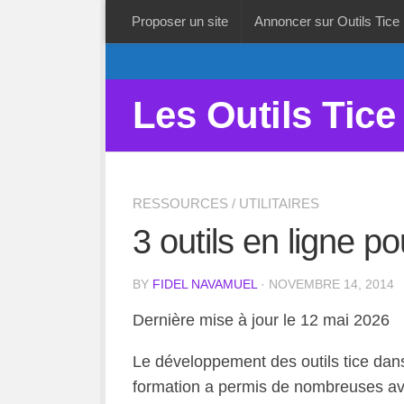
Proposer un site
Annoncer sur Outils Tice
Les Outils Tice
RESSOURCES
/
UTILITAIRES
3 outils en ligne p
BY
FIDEL NAVAMUEL
· NOVEMBRE 14, 2014
Dernière mise à jour le 12 mai 2026
Le développement des outils tice dan
formation a permis de nombreuses ava