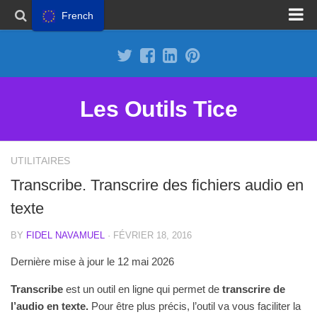
French
Proposer un site
Annoncer sur Outils Tice
Abonnement Premium
Les Outils Tice
Mentions légales
Politique de cookies
UTILITAIRES
Transcribe. Transcrire des fichiers audio en
texte
BY
FIDEL NAVAMUEL
· FÉVRIER 18, 2016
Dernière mise à jour le 12 mai 2026
Transcribe
est un outil en ligne qui permet de
transcrire de
l’audio en texte.
Pour être plus précis, l’outil va vous faciliter la