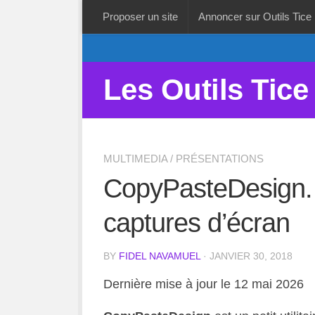
Proposer un site
Annoncer sur Outils Tice
Les Outils Tice
MULTIMEDIA
/
PRÉSENTATIONS
CopyPasteDesign. 
captures d’écran
BY
FIDEL NAVAMUEL
· JANVIER 30, 2018
Dernière mise à jour le 12 mai 2026