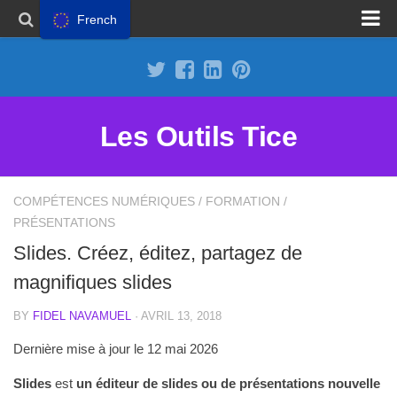
French
Proposer un site
Annoncer sur Outils Tice
Abonnement Premium
Les Outils Tice
Mentions légales
Politique de cookies
COMPÉTENCES NUMÉRIQUES
/
FORMATION
/
PRÉSENTATIONS
Slides. Créez, éditez, partagez de
magnifiques slides
BY
FIDEL NAVAMUEL
· AVRIL 13, 2018
Dernière mise à jour le 12 mai 2026
Slides
est
un éditeur de slides ou de présentations nouvelle