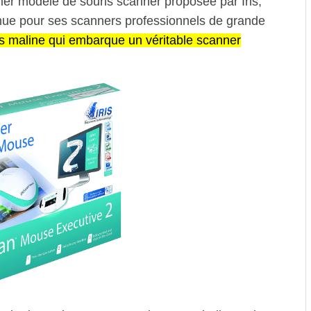
ier modèle de souris scanner proposée par Iris,
ue pour ses scanners professionnels de grande
s maline qui embarque un véritable scanner