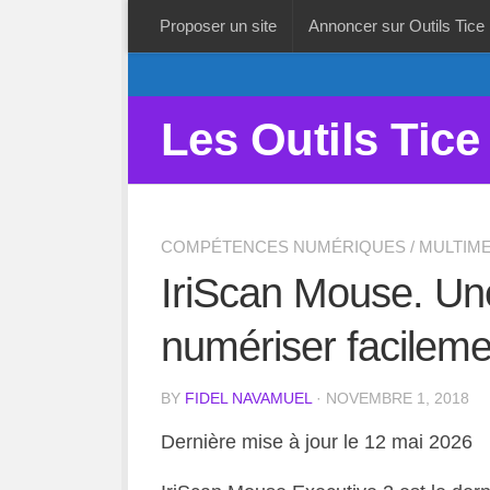
Proposer un site
Annoncer sur Outils Tice
Les Outils Tice
COMPÉTENCES NUMÉRIQUES
/
MULTIME
IriScan Mouse. Une
numériser facileme
BY
FIDEL NAVAMUEL
· NOVEMBRE 1, 2018
Dernière mise à jour le 12 mai 2026