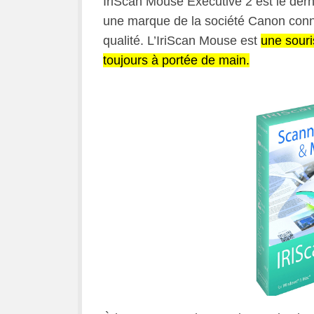
IriScan Mouse Executive 2 est le dern
une marque de la société Canon conn
qualité. L’IriScan Mouse est
une souri
toujours à portée de main.