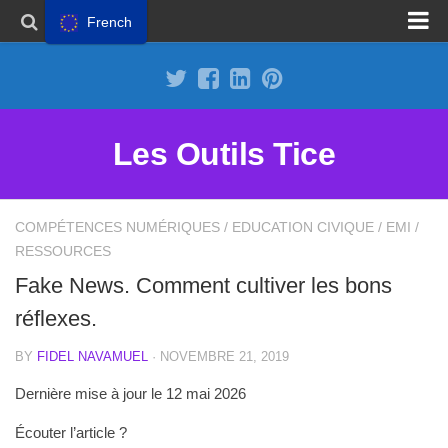
French
Proposer un site
Annoncer sur Outils Tice
Abonnement Premium
Les Outils Tice
Mentions légales
Politique de cookies
COMPÉTENCES NUMÉRIQUES
/
EDUCATION CIVIQUE
/
EMI
/
RESSOURCES
Fake News. Comment cultiver les bons
réflexes.
BY
FIDEL NAVAMUEL
· NOVEMBRE 21, 2019
Dernière mise à jour le 12 mai 2026
Écouter l’article ?