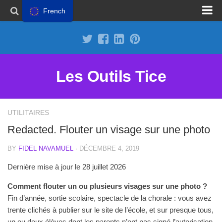
French
Proposer un site
Annoncer sur Outils Tice
Abonnement Premium
Les Outils Tice
Mentions légales
Politique de cookies
UTILITAIRES
Redacted. Flouter un visage sur une photo
BY
FIDEL NAVAMUEL
· DÉCEMBRE 4, 2019
Dernière mise à jour le 28 juillet 2026
Comment flouter un ou plusieurs visages sur une photo ?
Fin d’année, sortie scolaire, spectacle de la chorale : vous avez
trente clichés à publier sur le site de l’école, et sur presque tous,
un ou deux élèves dont les parents n’ont pas signé l’autorisation