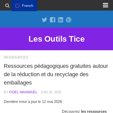
French
Proposer un site
Annoncer sur Outils Tice
Abonnement Premium
Les Outils Tice
Mentions légales
Politique de cookies
RESSOURCES
Ressources pédagogiques gratuites autour
de la réduction et du recyclage des
emballages
BY
FIDEL NAVAMUEL
· JUIN 20, 2025
Dernière mise à jour le 12 mai 2026
Découvrez
les
ressources