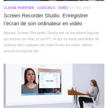
CLASSE INVERSÉE
/
LOGICIELS
/
VIDÉO
15 FÉV, 2019
Screen Recorder Studio. Enregistrer
l’écran de son ordinateur en vidéo
Movavi Screen Recorder Studio est un excellent logiciel
qui tourne sur Mac et sur PC et qui va vous permettre de
réaliser des captures de votre écran en vidéo. Mieux
encore le logiciel de...