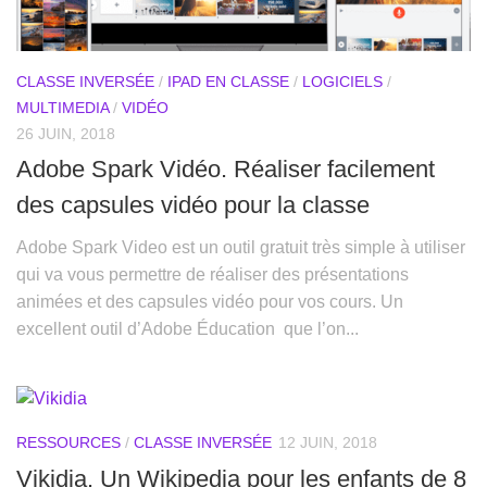
CLASSE INVERSÉE
/
IPAD EN CLASSE
/
LOGICIELS
/
MULTIMEDIA
/
VIDÉO
26 JUIN, 2018
Adobe Spark Vidéo. Réaliser facilement
des capsules vidéo pour la classe
Adobe Spark Video est un outil gratuit très simple à utiliser
qui va vous permettre de réaliser des présentations
animées et des capsules vidéo pour vos cours. Un
excellent outil d’Adobe Éducation que l’on...
RESSOURCES
/
CLASSE INVERSÉE
12 JUIN, 2018
Vikidia. Un Wikipedia pour les enfants de 8