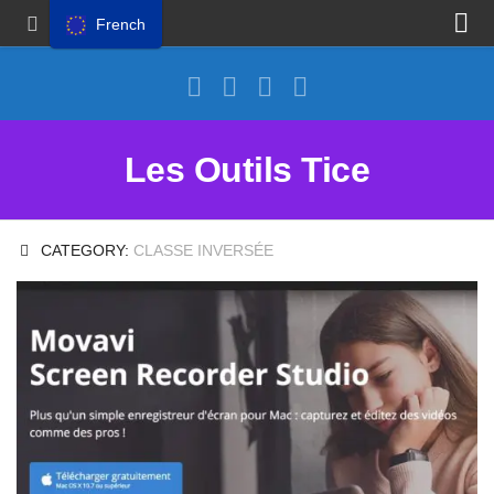
French
Proposer un site
Annoncer sur Outils Tice
Abonnement Premium
Les Outils Tice
Mentions légales
Politique de cookies
CATEGORY:
CLASSE INVERSÉE