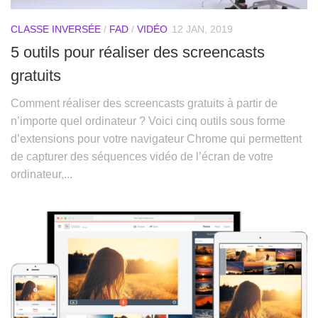
CLASSE INVERSÉE
/
FAD
/
VIDÉO
12 JAN, 2019
5 outils pour réaliser des screencasts
gratuits
Comment réaliser des screencasts gratuits à partir de
n’importe quel ordinateur ? Voici cinq outils sous forme
d’extensions pour votre navigateur Chrome qui permettent
de capturer des séquences vidéo de l’écran de votre
ordinateur,...