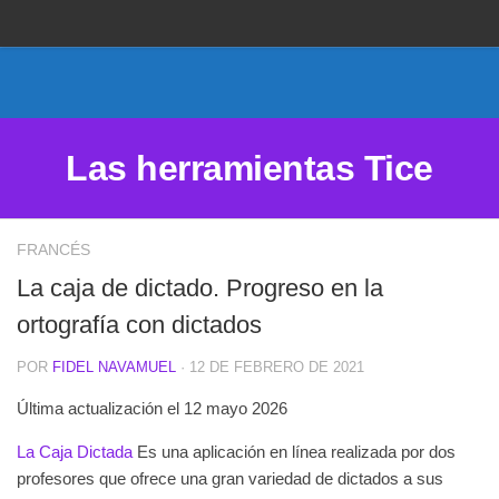
Proponer un sitio
Anunciarse en Herramientas Tice
Suscripción premium
Las herramientas Tice
Aviso legal
Política de Cookies
FRANCÉS
La caja de dictado. Progreso en la
ortografía con dictados
POR
FIDEL NAVAMUEL
· 12 DE FEBRERO DE 2021
Última actualización el 12 mayo 2026
La Caja Dictada
Es una aplicación en línea realizada por dos
profesores que ofrece una gran variedad de dictados a sus