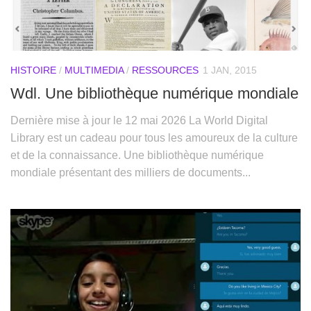
HISTOIRE
/
MULTIMEDIA
/
RESSOURCES
1 JAN, 2015
Wdl. Une bibliothèque numérique mondiale
Dernière mise à jour le 12 mai 2026 La World Digital
Library est un cadeau pour tous les amoureux de la culture
et de la connaissance. Une bibliothèque numérique
mondiale présentant des milliers de documents...