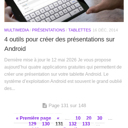
MULTIMEDIA
/
PRÉSENTATIONS
/
TABLETTES
16 DÉC, 2014
4 outils pour créer des présentations sur
Android
Dernière mise à jour le 12 mai 2026 Je vous propose
aujourd’hui quatre applications gratuites qui permettent de
créer une présentation sur votre tablette Android. Le
système d’exploitation Android est souvent le grand oublié
des...
Page 131 sur 148
« Première page
«
…
10
20
30
…
129
130
131
132
133
…