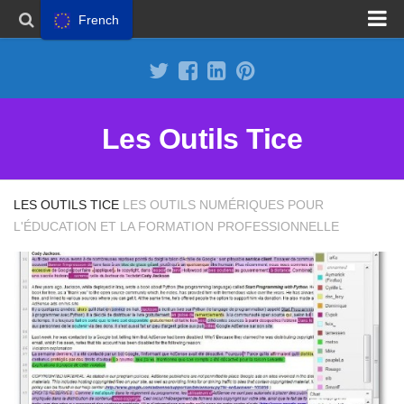
French
Proposer un site
Annoncer sur Outils Tice
Abonnement Premium
Les Outils Tice
Mentions légales
Politique de cookies
LES OUTILS TICE
LES OUTILS NUMÉRIQUES POUR
L'ÉDUCATION ET LA FORMATION PROFESSIONNELLE