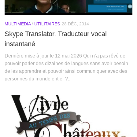
MULTIMEDIA
/
UTILITAIRES
28 DÉC, 2014
Skype Translator. Traducteur vocal
instantané
Dernière mise à jour le 12 mai 2026 Qui n’a pas rêvé de
pouvoir parler des dizaines de langues sans avoir besoin
de les apprendre et pouvoir ainsi communiquer avec des
personnes du monde entier ?...