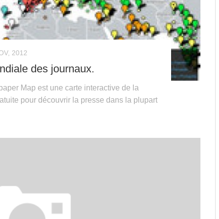
OV, 2012
diale des journaux.
aper Map est une carte interactive de la
tuite pour découvrir la presse dans la plupart