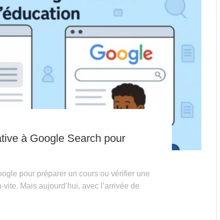
native à Google Search pour
oogle pour préparer un cours ou vérifier une
a-vite. Mais aujourd’hui, avec l’arrivée de