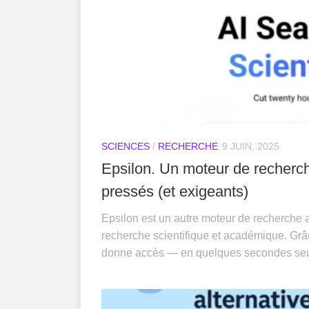
SCIENCES
/
RECHERCHE
9 JUIN, 2025
Epsilon. Un moteur de recherc
pressés (et exigeants)
Epsilon est un autre moteur de recherche a
recherche scientifique et académique. Grâce 
donne accès — en quelques secondes seu