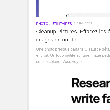
PHOTO
/
UTILITAIRES
4 FÉV, 2026
Cleanup Pictures. Effacez les 
images en un clic
Une photo presque parfaite… sauf ce détail 
endroit. Un logo inutile sur une image péd
sortie scolaire. Vous voyez...