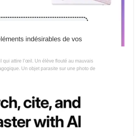
éléments indésirables de vos
qui attire l’œil. Un élève flouté au mauvais
agogique. Un objet parasite sur une photo de