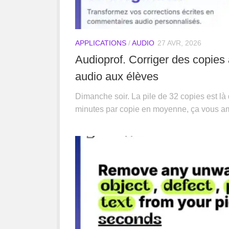
APPLICATIONS
/
AUDIO
27 AVR, 2026
Audioprof. Corriger des copies 
audio aux élèves
Dimanche soir. La pile de 32 copies est là d
minutes par copie en moyenne, ça vous amè