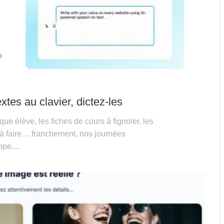
xtes au clavier, dictez-les
e élève, les fiches de cours à fignoler, les
 à faire… franchement, nos journées
pe....