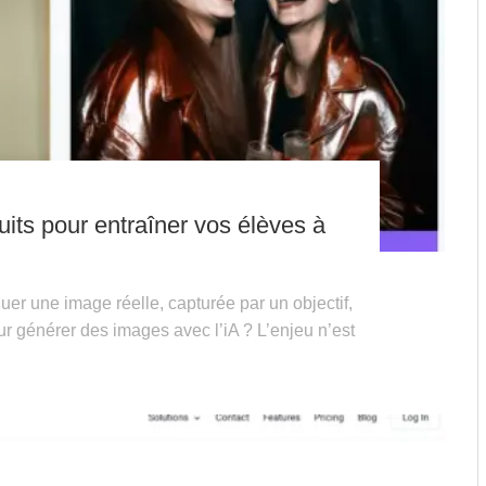
tuits pour entraîner vos élèves à
er une image réelle, capturée par un objectif,
ur générer des images avec l’iA ? L’enjeu n’est