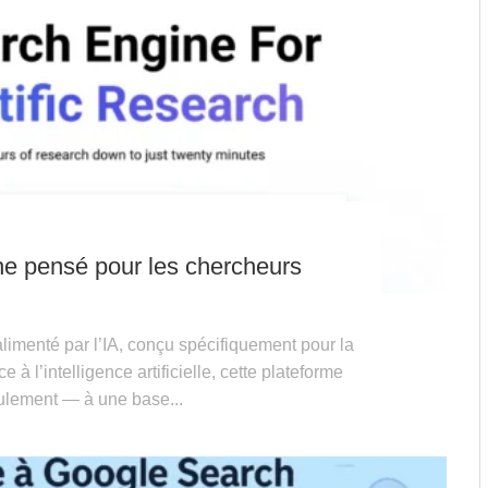
he pensé pour les chercheurs
limenté par l’IA, conçu spécifiquement pour la
à l’intelligence artificielle, cette plateforme
lement — à une base...