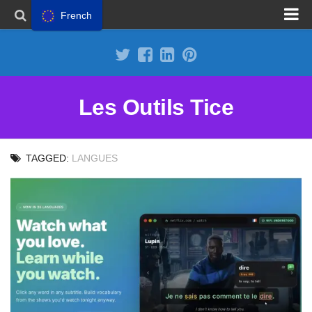
French
Proposer un site
Annoncer sur Outils Tice
Abonnement Premium
Les Outils Tice
Mentions légales
Politique de cookies
TAGGED:
LANGUES