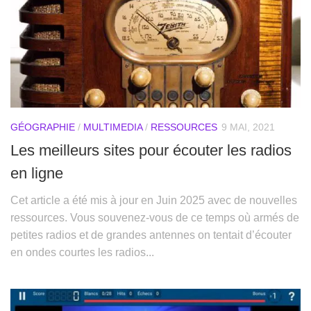
GÉOGRAPHIE
/
MULTIMEDIA
/
RESSOURCES
9 MAI, 2021
Les meilleurs sites pour écouter les radios
en ligne
Cet article a été mis à jour en Juin 2025 avec de nouvelles
ressources. Vous souvenez-vous de ce temps où armés de
petites radios et de grandes antennes on tentait d’écouter
en ondes courtes les radios...