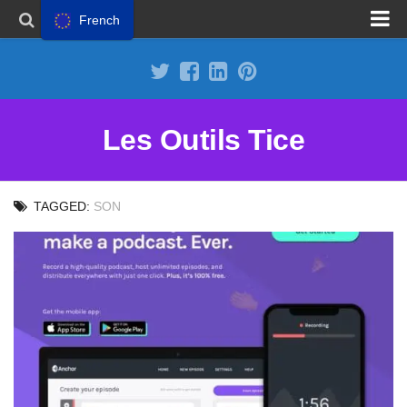
French
Proposer un site
Annoncer sur Outils Tice
Abonnement Premium
Les Outils Tice
Mentions légales
Politique de cookies
TAGGED:
SON