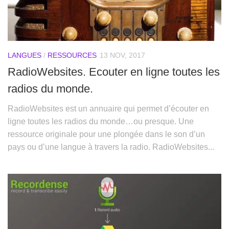
LANGUES
/
RESSOURCES
13 NOV, 2017
RadioWebsites. Ecouter en ligne toutes les
radios du monde.
RadioWebsites est un annuaire qui permet d’écouter en
ligne toutes les radios du monde…ou presque. Une
ressource originale pour une plongée dans le son d’un
pays ou d’une langue à travers la radio. RadioWebsites...