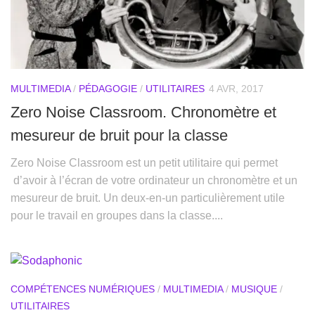
MULTIMEDIA
/
PÉDAGOGIE
/
UTILITAIRES
4 AVR, 2017
Zero Noise Classroom. Chronomètre et
mesureur de bruit pour la classe
Zero Noise Classroom est un petit utilitaire qui permet
d’avoir à l’écran de votre ordinateur un chronomètre et un
mesureur de bruit. Un deux-en-un particulièrement utile
pour le travail en groupes dans la classe....
COMPÉTENCES NUMÉRIQUES
/
MULTIMEDIA
/
MUSIQUE
/
UTILITAIRES