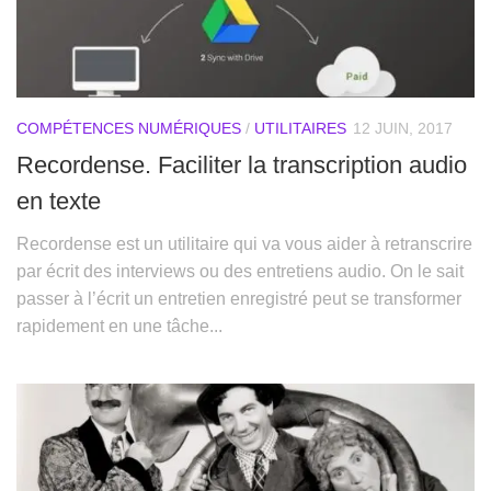
COMPÉTENCES NUMÉRIQUES
/
UTILITAIRES
12 JUIN, 2017
Recordense. Faciliter la transcription audio
en texte
Recordense est un utilitaire qui va vous aider à retranscrire
par écrit des interviews ou des entretiens audio. On le sait
passer à l’écrit un entretien enregistré peut se transformer
rapidement en une tâche...