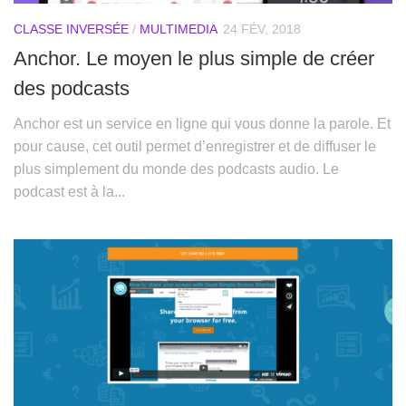
CLASSE INVERSÉE
/
MULTIMEDIA
24 FÉV, 2018
Anchor. Le moyen le plus simple de créer
des podcasts
Anchor est un service en ligne qui vous donne la parole. Et
pour cause, cet outil permet d’enregistrer et de diffuser le
plus simplement du monde des podcasts audio. Le
podcast est à la...