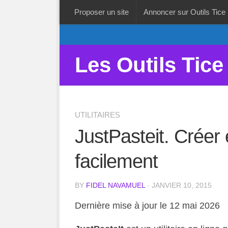
Proposer un site
Annoncer sur Outils Tice
Les Outils Tice
UTILITAIRES
JustPasteit. Créer
facilement
BY
FIDEL NAVAMUEL
· JANVIER 10, 2015
Dernière mise à jour le 12 mai 2026