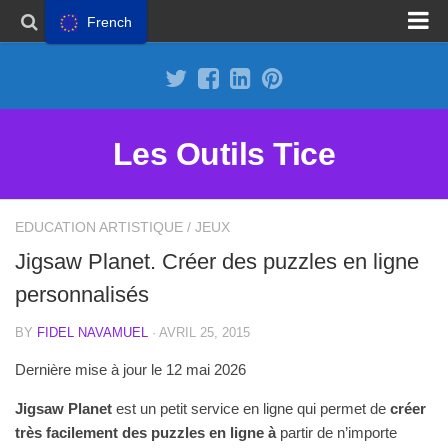
French
Proposer un site
Annoncer sur Outils Tice
Abonnement Premium
Les Outils Tice
Mentions légales
Politique de cookies
EDUCATION ARTISTIQUE
/
JEUX
Jigsaw Planet. Créer des puzzles en ligne
personnalisés
BY
FIDEL NAVAMUEL
· AVRIL 25, 2015
Dernière mise à jour le 12 mai 2026
Jigsaw Planet
est un petit service en ligne qui permet de
créer
très facilement des puzzles en ligne à
partir de n’importe