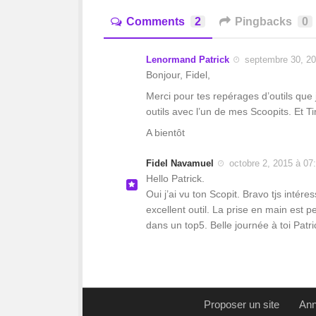
Comments
2
Pingbacks
0
Lenormand Patrick
septembre 30, 20
Bonjour, Fidel,
Merci pour tes repérages d’outils que
outils avec l’un de mes Scoopits. Et T
A bientôt
Fidel Navamuel
octobre 2, 2015 à 07
Hello Patrick.
Oui j’ai vu ton Scopit. Bravo tjs intére
excellent outil. La prise en main est
dans un top5. Belle journée à toi Patri
Proposer un site
Ann