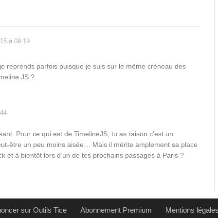
15 à 09:19
 je reprends parfois puisque je suis sur le même créneau des
imeline JS ?
:44
ssant. Pour ce qui est de TimelineJS, tu as raison c’est un
 peut-être un peu moins aisée… Mais il mérite amplement sa place
ck et à bientôt lors d’un de tes prochains passages à Paris ?
oncer sur Outils Tice
Abonnement Premium
Mentions légale