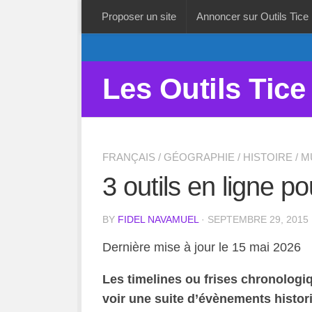
Proposer un site
Annoncer sur Outils Tice
Les Outils Tice
FRANÇAIS
/
GÉOGRAPHIE
/
HISTOIRE
/
M
3 outils en ligne p
BY
FIDEL NAVAMUEL
· SEPTEMBRE 29, 2015
Dernière mise à jour le 15 mai 2026
Les timelines ou frises chronologi
voir une suite d’évènements histor