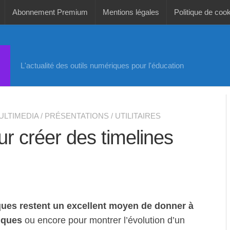
Abonnement Premium
Mentions légales
Politique de coo
L'actualité des outils numériques pour l'éducation
ULTIMEDIA
/
PRÉSENTATIONS
/
UTILITAIRES
our créer des timelines
ques restent un excellent moyen de donner à
iques
ou encore pour montrer l’évolution d’un