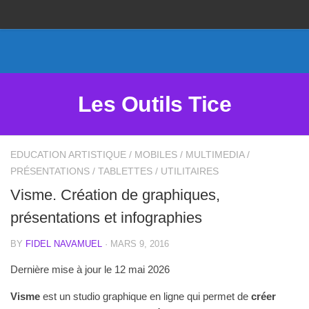
Proposer un site
Annoncer sur Outils Tice
Abonnement Premium
Les Outils Tice
Mentions légales
Politique de cookies
EDUCATION ARTISTIQUE
/
MOBILES
/
MULTIMEDIA
/
PRÉSENTATIONS
/
TABLETTES
/
UTILITAIRES
Visme. Création de graphiques,
présentations et infographies
BY
FIDEL NAVAMUEL
· MARS 9, 2016
Dernière mise à jour le 12 mai 2026
Visme
est un studio graphique en ligne qui permet de
créer