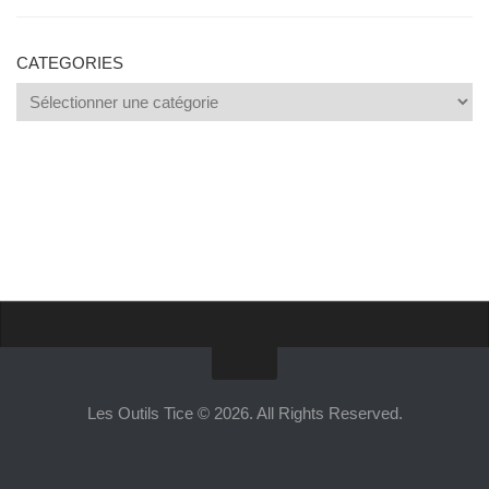
CATEGORIES
Categories
Proposer un site
Annoncer sur Outils Tice
Les Outils Tice © 2026. All Rights Reserved.
Abonnement Premium
Mentions légales