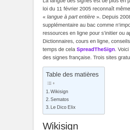
La langue des signes est de plus en 
loi du 11 février 2005 reconnaît mêm
«
langue à part entière
». Depuis 2008
supplémentaire au bac comme n’impor
ressources en ligne pour s’initier ou 
Dictionnaires, cours en ligne, consei
temps de cela
SpreadTheSign
. Voic
des signes française. Trois sites grat
Table des matières
Wikisign
Sematos
Le Dico Elix
Wikisign