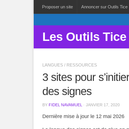
Proposer un site
Annoncer sur Outils Tice
Les Outils Tice
LANGUES
/
RESSOURCES
3 sites pour s’initi
des signes
BY
FIDEL NAVAMUEL
· JANVIER 17, 2020
Dernière mise à jour le 12 mai 2026