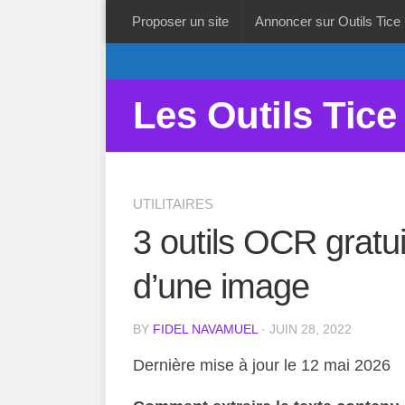
Proposer un site
Annoncer sur Outils Tice
Les Outils Tice
UTILITAIRES
3 outils OCR gratui
d’une image
BY
FIDEL NAVAMUEL
· JUIN 28, 2022
Dernière mise à jour le 12 mai 2026