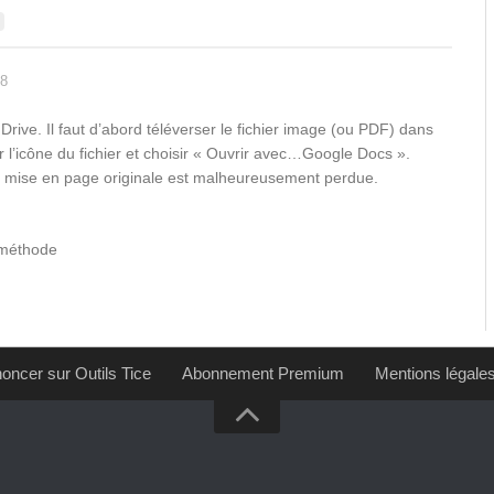
28
rive. Il faut d’abord téléverser le fichier image (ou PDF) dans
ur l’icône du fichier et choisir « Ouvrir avec…Google Docs ».
a mise en page originale est malheureusement perdue.
e méthode
oncer sur Outils Tice
Abonnement Premium
Mentions légale