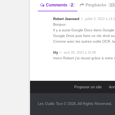
Comments
2
Pingbacks
13
Robert Jeannard
juillet 3, 2022 à 14:
Bonjour.
Il y a aussi Google Docs dans Google D
Google Drive puis faire un clic droit s
Comme avec les autres outils OCR, l
lily
avril 28, 2023 à 15:08
merci Robert j’ai réussi grâce à votr
Proposer un site
Ann
Les Outils Tice © 2026. All Rights Reserved.