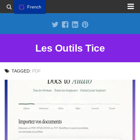
French
Proposer un site
Annoncer sur Outils Tice
Abonnement Premium
Les Outils Tice
Mentions légales
Politique de cookies
TAGGED:
PDF