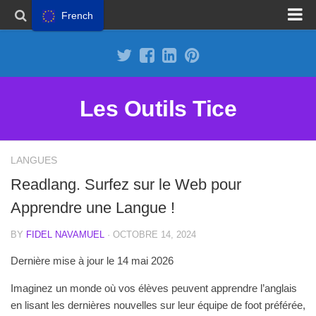
French
Proposer un site
Annoncer sur Outils Tice
Abonnement Premium
Les Outils Tice
Mentions légales
Politique de cookies
LANGUES
Readlang. Surfez sur le Web pour
Apprendre une Langue !
BY
FIDEL NAVAMUEL
· OCTOBRE 14, 2024
Dernière mise à jour le 14 mai 2026
Imaginez un monde où vos élèves peuvent apprendre l’anglais
en lisant les dernières nouvelles sur leur équipe de foot préférée,