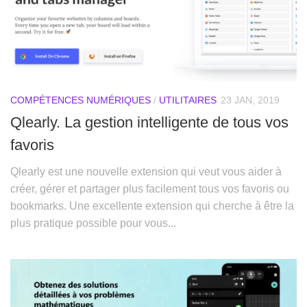
COMPÉTENCES NUMÉRIQUES
/
UTILITAIRES
23 JAN, 2019
Qlearly. La gestion intelligente de tous vos
favoris
Qlearly est une nouvelle extension qui veut vous aider à
créer, gérer et partager plus facilement tous vos favoris ou
bookmarks. Une excellente extension qui cherche à être la
plus pratique possible pour vous...