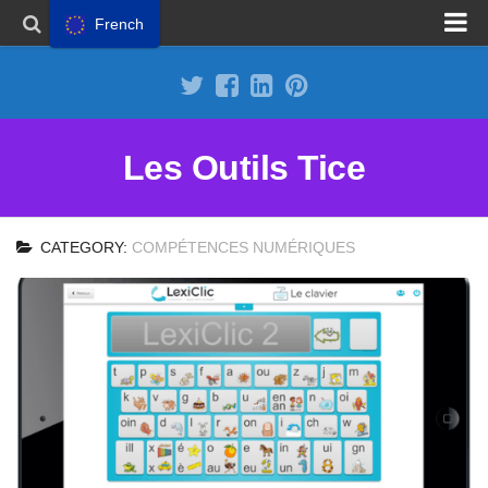
French
Proposer un site
Annoncer sur Outils Tice
Abonnement Premium
Les Outils Tice
Mentions légales
Politique de cookies
CATEGORY:
COMPÉTENCES NUMÉRIQUES