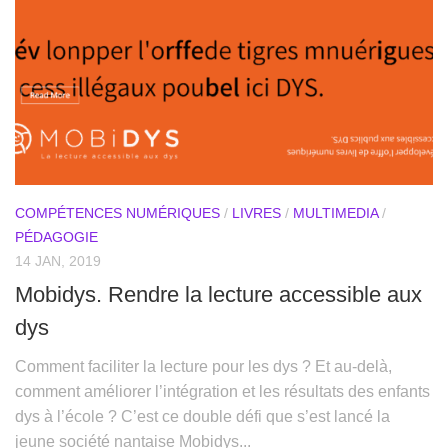
COMPÉTENCES NUMÉRIQUES
/
LIVRES
/
MULTIMEDIA
/
PÉDAGOGIE
14 JAN, 2019
Mobidys. Rendre la lecture accessible aux
dys
Comment faciliter la lecture pour les dys ? Et au-delà,
comment améliorer l’intégration et les résultats des enfants
dys à l’école ? C’est ce double défi que s’est lancé la
jeune société nantaise Mobidys...