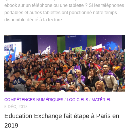
ebook sur un téléphone ou une tablette ? Si les téléphones
portables et autres tablettes ont ponctionné notre temps
disponible dédié à la lecture...
COMPÉTENCES NUMÉRIQUES
/
LOGICIELS
/
MATÉRIEL
5 DÉC, 2018
Education Exchange fait étape à Paris en
2019