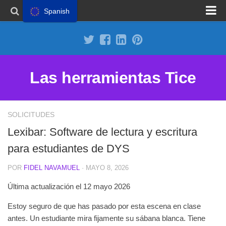
Spanish
Proponer un sitio
Anunciarse en Herramientas Tice
Suscripción premium
Las herramientas Tice
Aviso legal
Política de Cookies
SOLICITUDES
Lexibar: Software de lectura y escritura
para estudiantes de DYS
POR
FIDEL NAVAMUEL
· MAYO 8, 2026
Última actualización el 12 mayo 2026
Estoy seguro de que has pasado por esta escena en clase
antes. Un estudiante mira fijamente su sábana blanca. Tiene