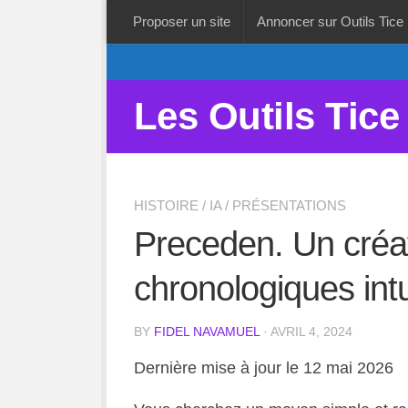
Proposer un site
Annoncer sur Outils Tice
Les Outils Tice
HISTOIRE
/
IA
/
PRÉSENTATIONS
Preceden. Un créat
chronologiques intuit
BY
FIDEL NAVAMUEL
· AVRIL 4, 2024
Dernière mise à jour le 12 mai 2026