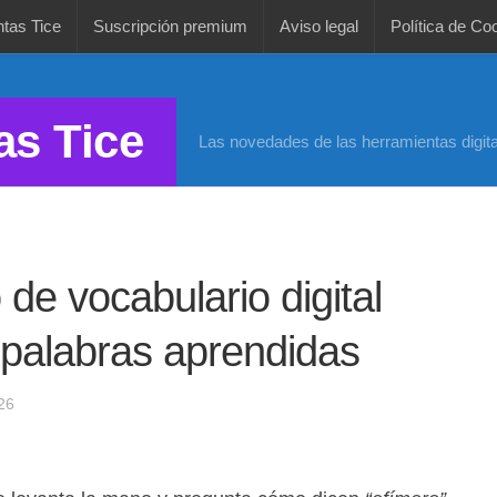
tas Tice
Suscripción premium
Aviso legal
Política de Co
as Tice
Las novedades de las herramientas digita
de vocabulario digital
s palabras aprendidas
26