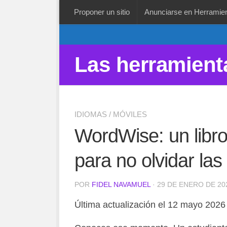
Proponer un sitio
Anunciarse en Herramien
Las herramient
IDIOMAS
/
MÓVILES
WordWise: un libro 
para no olvidar la
POR
FIDEL NAVAMUEL
· 29 DE ENERO DE 20
Última actualización el 12 mayo 2026