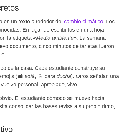
retos
o en un texto alrededor del
cambio climático
. Los
onocidas. En lugar de escribirlos en una hoja
on la etiqueta
«Medio ambiente»
. La semana
uevo documento, cinco minutos de tarjetas fueron
io.
ico de la casa. Cada estudiante construye su
 emojis (🛋
sofá
, 🚿 para
ducha
). Otros señalan una
 vuelve personal, apropiado, vivo.
s obvio. El estudiante cómodo se mueve hacia
ta consolidar las bases revisa a su propio ritmo,
tivo