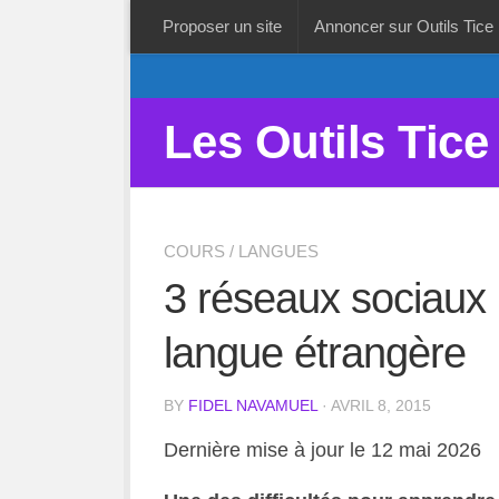
Proposer un site
Annoncer sur Outils Tice
Les Outils Tice
COURS
/
LANGUES
3 réseaux sociaux
langue étrangère
BY
FIDEL NAVAMUEL
· AVRIL 8, 2015
Dernière mise à jour le 12 mai 2026