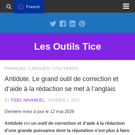
French
Proposer un site
Annoncer sur Outils Tice
Abonnement Premium
Les Outils Tice
Mentions légales
Politique de cookies
FRANÇAIS
/
LANGUES
/
UTILITAIRES
Antidote. Le grand outil de correction et
d’aide à la rédaction se met à l’anglais
BY
FIDEL NAVAMUEL
· FÉVRIER 1, 2017
Dernière mise à jour le 12 mai 2026
Antidote
est
un outil de correction et d’aide à la rédaction
d’une grande puissance dont la réputation n’est plus à faire
.